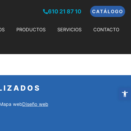
610 21 87 10
CATÁLOGO
OS
PRODUCTOS
SERVICIOS
CONTACTO
LIZADOS
Abrir 
Mapa web
Diseño web