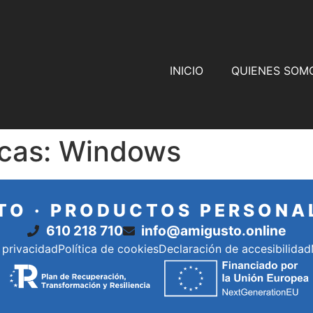
INICIO
QUIENES SOM
icas:
Windows
TO · PRODUCTOS PERSONA
610 218 710
info@amigusto.online
 privacidad
Política de cookies
Declaración de accesibilidad